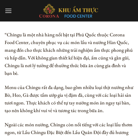
Chuyển
đến
nội
dung
“Chingu là một nhà hàng nổi bật tại Phú Quốc thuộc Corona
Food Center, chuyên phục vụ các món lẩu và nướng Hàn Quốc,
mang đến cho thực khách những trải nghiệm ẩm thực phong phú
và hấp dẫn. Với không gian thiết kế hiện đại, ấm cúng và gần gũi,
Chingu là nơi lý tưởng để thưởng thức bữa ăn cùng gia đình và
bạn bè.
Menu của Chingu rất đa dạng, bao gồm nhiều loại thịt nướng như
Bò, Heo, Gà được tẩm ướp gia vị đậm đà, cùng với các loại hải sản
tươi ngon. Thực khách có thể tự tay nướng món ăn ngay tại bàn,
tạo nên không khí vui vẻ và tương tác trong bữa ăn.
Ngoài các món nướng, Chingu còn nổi tiếng với các loại lẩu thơm
ngon, từ Lẩu Chingu Đặc Biệt đến Lẩu Quân Đội đầy đủ hương