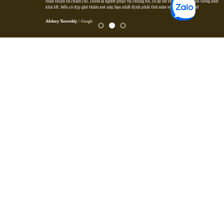
thân thiện và chăm chỉ. Diễm là người phục vụ chúng tôi, cô ấy rất thân thiện và nói tiếng Anh
khá tốt. Nếu có dịp ghé thăm nơi này, bạn nhất định phải thử món vịt Bắc Kinh nhé!
Aleksey Yanovskiy
/
Google
TRANG CHỦ
NHÀ HÀNG
M.I.C.E