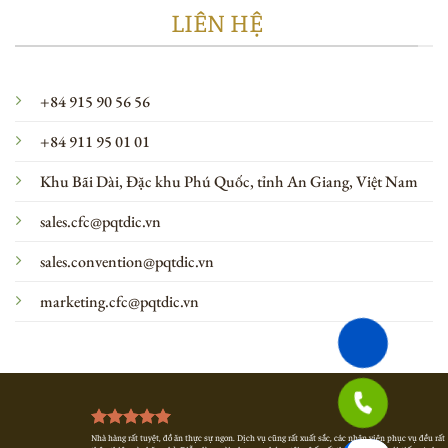
LIÊN HỆ
+84 915 90 56 56
+84 911 95 01 01
Khu Bãi Dài, Đặc khu Phú Quốc, tỉnh An Giang, Việt Nam
sales.cfc@pqtdic.vn
sales.convention@pqtdic.vn
marketing.cfc@pqtdic.vn
Nhà hàng rất tuyệt, đồ ăn thực sự ngon. Dịch vụ cũng rất xuất sắc, các nhân viên phục vụ đều rất